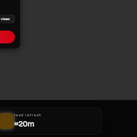
0 views
feed refresh
≈20m