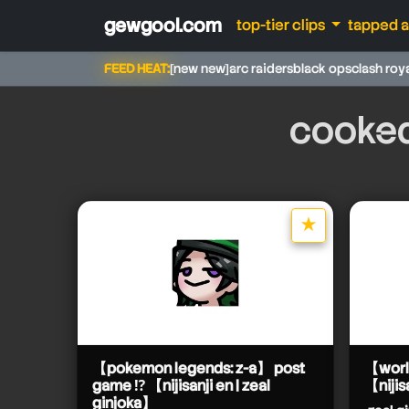
gewgool.com
top-tier clips
tapped 
FEED HEAT:
[new new]
arc raiders
black ops
clash roy
cooked
★
star it
zeal ginjoka【nijisa
zeal ginjoka【nijisanji en
【pokemon legends: z-a】 post
【world
game ⁉️ 【nijisanji en | zeal
【nijis
ginjoka】