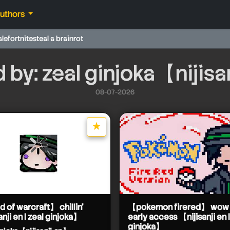
authors
ale
fortnite
steal a brainrot
 by: zeal ginjoka【nijisa
08-07-2026
★
star it
nji en】
】
 of warcraft】 chillin'
【pokemon firered】 wow .
anji en | zeal ginjoka】
early access 【nijisanji en |
ginjoka】