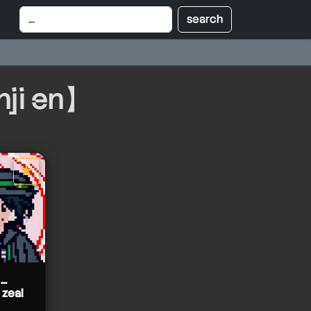
nji en】
★
star it
..
 zeal